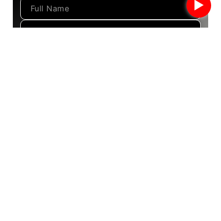
►
Call us
9769495642
Email us
kandaraband@gmail.com
Address