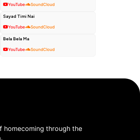
YouTube
SoundCloud
Sayad Timi Nai
YouTube
SoundCloud
Bela Bela Ma
YouTube
SoundCloud
 of homecoming through the
.