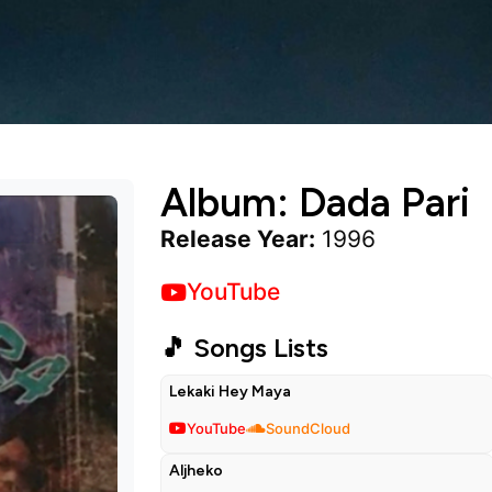
Album: Dada Pari
Release Year:
1996
YouTube
🎵 Songs Lists
Lekaki Hey Maya
YouTube
SoundCloud
Aljheko