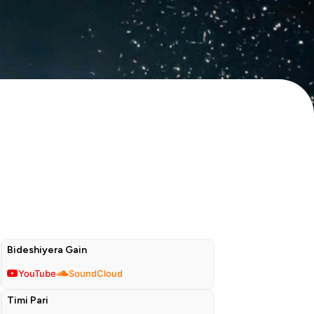
Bideshiyera Gain
YouTube
SoundCloud
Timi Pari