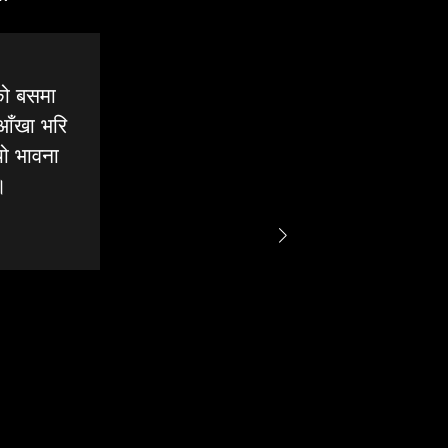
को बसमा
ा आँखा भरि
यो भावना
।