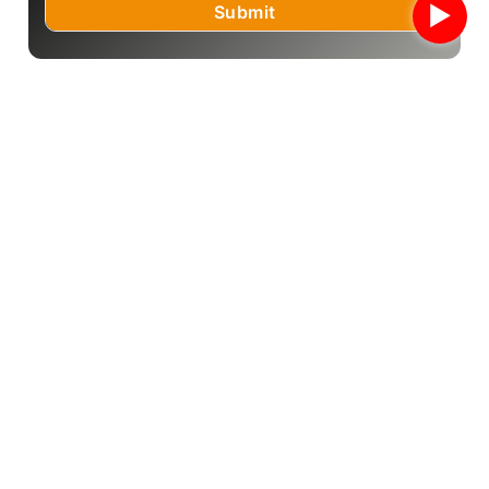
►
Call us
9769495642
Email us
kandaraband@gmail.com
Address
Pokhara Metropolitan city
Nadipur-3,Nepal
Office Hours
9 AM-6 PM
(Except for Saturday)